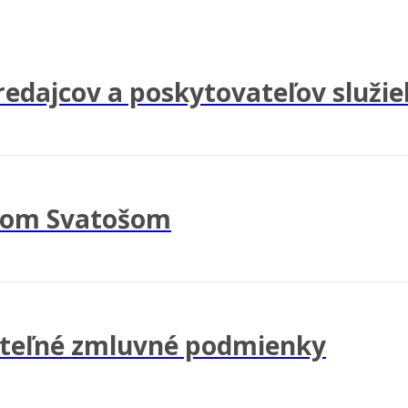
edajcov a poskytovateľov služie
nom Svatošom
jateľné zmluvné podmienky