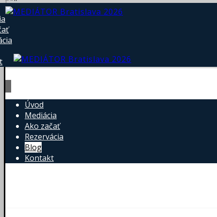
ia
čať
ácia
t
Úvod
Mediácia
Ako začať
Rezervácia
Blog
Kontakt
Martin Biskupič © 2026