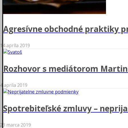
Agresívne obchodné praktiky pr
14 apríla 2019
Rozhovor s mediátorom Marti
4 apríla 2019
Spotrebiteľské zmluvy – nepri
23 marca 2019