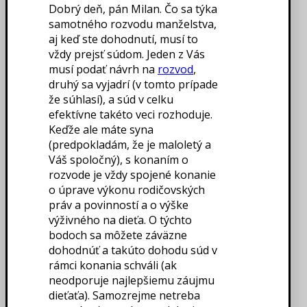
Dobrý deň, pán Milan. Čo sa týka
samotného rozvodu manželstva,
aj keď ste dohodnutí, musí to
vždy prejsť súdom. Jeden z Vás
musí podať návrh na
rozvod
,
druhý sa vyjadrí (v tomto prípade
že súhlasí), a súd v celku
efektívne takéto veci rozhoduje.
Keďže ale máte syna
(predpokladám, že je maloletý a
Váš spoločný), s konaním o
rozvode je vždy spojené konanie
o úprave výkonu rodičovských
práv a povinností a o výške
výživného na dieťa. O týchto
bodoch sa môžete záväzne
dohodnúť a takúto dohodu súd v
rámci konania schváli (ak
neodporuje najlepšiemu záujmu
dieťaťa). Samozrejme netreba