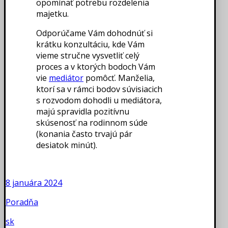
opomínať potrebu rozdelenia
majetku.
Odporúčame Vám dohodnúť si
krátku konzultáciu, kde Vám
vieme stručne vysvetliť celý
proces a v ktorých bodoch Vám
vie
mediátor
pomôcť. Manželia,
ktorí sa v rámci bodov súvisiacich
s rozvodom dohodli u mediátora,
majú spravidla pozitívnu
skúsenosť na rodinnom súde
(konania často trvajú pár
desiatok minút).
8 januára 2024
Poradňa
sk