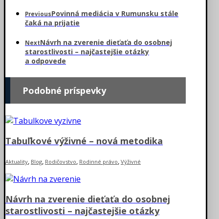
Povinná mediácia v Rumunsku stále
Previous
čaká na prijatie
Návrh na zverenie dieťaťa do osobnej
Next
starostlivosti – najčastejšie otázky
a odpovede
Podobné príspevky
Tabuľkové výživné – nová metodika
,
,
,
,
Aktuality
Blog
Rodičovstvo
Rodinné právo
Výživné
Návrh na zverenie dieťaťa do osobnej
starostlivosti – najčastejšie otázky