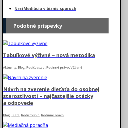
Mediácia v biznis sporoch
Next
Podobné príspevky
Tabuľkové výživné – nová metodika
,
,
,
,
Aktuality
Blog
Rodičovstvo
Rodinné právo
Výživné
Návrh na zverenie dieťaťa do osobnej
starostlivosti – najčastejšie otázky
a odpovede
,
,
,
Blog
Dieťa
Rodičovstvo
Rodinné právo