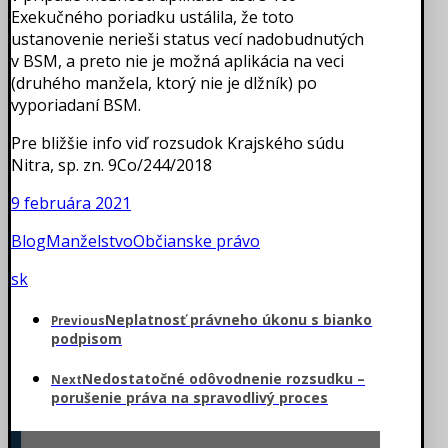
Exekučného poriadku ustálila, že toto
ustanovenie nerieši status vecí nadobudnutých
v BSM, a preto nie je možná aplikácia na veci
(druhého manžela, ktorý nie je dlžník) po
vyporiadaní BSM.
Pre bližšie info viď rozsudok Krajského súdu
Nitra, sp. zn. 9Co/244/2018
9 februára 2021
Blog
Manželstvo
Občianske právo
sk
Neplatnosť právneho úkonu s bianko
Previous
podpisom
Nedostatočné odôvodnenie rozsudku –
Next
porušenie práva na spravodlivý proces