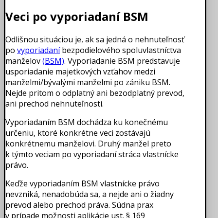
Veci po vyporiadaní BSM
Odlišnou situáciou je, ak sa jedná o nehnuteľnosť
po
vyporiadaní
bezpodielového spoluvlastníctva
manželov
(BSM)
. Vyporiadanie BSM predstavuje
usporiadanie majetkových vzťahov medzi
manželmi/bývalými manželmi po zániku BSM.
Nejde pritom o odplatný ani bezodplatný prevod,
ani prechod nehnuteľností.
Vyporiadaním BSM dochádza ku konečnému
určeniu, ktoré konkrétne veci zostávajú
konkrétnemu manželovi. Druhý manžel preto
k týmto veciam po vyporiadaní stráca vlastnícke
právo.
Keďže vyporiadaním BSM vlastnícke právo
nevzniká, nenadobúda sa, a nejde ani o žiadny
prevod alebo prechod práva. Súdna prax
v prípade možnosti aplikácie ust. § 169