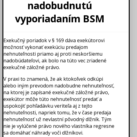
nadobudnutú
vyporiadaním BSM
Exekučný poriadok v § 169 dáva exekútorovi
možnosť vykonať exekúciu predajom
nehnuteľnosti priamo aj proti neskoršiemu
nadobúdateľovi, ak bolo na túto vec zriadené
exekučné záložné právo.
V praxi to znamená, že ak ktokoľvek odkúpi
alebo iným prevodom nadobudne nehnuteľnosť,
na ktorej je zapísané exekučné záložné právo,
exekútor môže túto nehnuteľnosť predať a
uspokojiť pohľadávku veriteľa aj z tejto
nehnuteľnosti, napriek tomu, že v čase predaja
nehnuteľnosť už nevlastní pôvodný dlžník. Tým
nie je vylúčené právo nového vlastníka regresne
sa domáhať náhrady voči dlžníkovi.