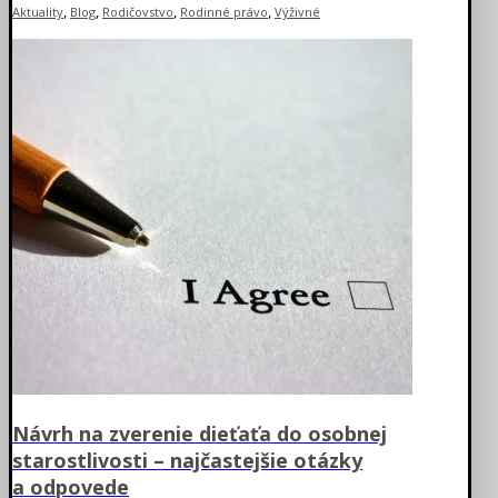
,
,
,
,
Aktuality
Blog
Rodičovstvo
Rodinné právo
Výživné
Návrh na zverenie dieťaťa do osobnej
starostlivosti – najčastejšie otázky
a odpovede