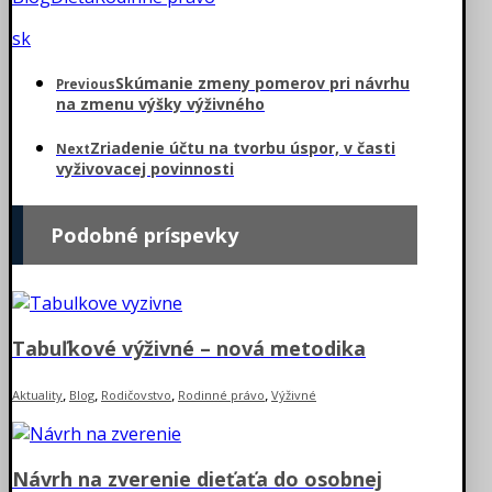
sk
Skúmanie zmeny pomerov pri návrhu
Previous
na zmenu výšky výživného
Zriadenie účtu na tvorbu úspor, v časti
Next
vyživovacej povinnosti
Podobné príspevky
Tabuľkové výživné – nová metodika
,
,
,
,
Aktuality
Blog
Rodičovstvo
Rodinné právo
Výživné
Návrh na zverenie dieťaťa do osobnej