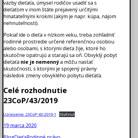
väzby dieťaťa, úmysel rodičov usadiť sa s
dieťaťom v inom štáte prejavený určitými
hmatateľnými krokmi (akým je napr. kúpa, nájom
nehnuteľnosti).
Pokiaľ ide o dieťa v nízkom veku, treba zohľadniť
rodinné prostredie určené referenčnou osobou
alebo osobami, s ktorými dieťa žije, ktoré ho
skutočne opatrujú a starajú sa oň. Obvyklý pobyt
dieťaťa
nie je nemenný
a môžu nastať
skutočnosti, s ktorými je spojený právny
následok zmeny obvyklého pobytu dieťaťa.
Celé rozhodnutie
23CoP/43/2019
Uznesenie_23CoP-43-2019-1
Stiahnuť
19 marca 2020
Blog
Dieťa
Rodinné právo