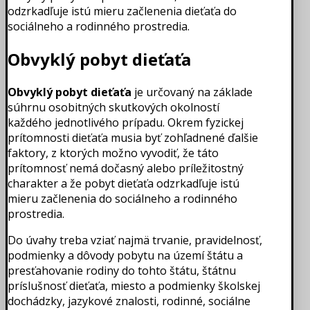
odzrkadľuje istú mieru začlenenia dieťaťa do
sociálneho a rodinného prostredia.
Obvyklý pobyt dieťaťa
Obvyklý pobyt dieťaťa
je určovaný na základe
súhrnu osobitných skutkových okolností
každého jednotlivého prípadu. Okrem fyzickej
prítomnosti dieťaťa musia byť zohľadnené ďalšie
faktory, z ktorých možno vyvodiť, že táto
prítomnosť nemá dočasný alebo príležitostný
charakter a že pobyt dieťaťa odzrkadľuje istú
mieru začlenenia do sociálneho a rodinného
prostredia.
Do úvahy treba vziať najmä trvanie, pravidelnosť,
podmienky a dôvody pobytu na území štátu a
presťahovanie rodiny do tohto štátu, štátnu
príslušnosť dieťaťa, miesto a podmienky školskej
dochádzky, jazykové znalosti, rodinné, sociálne