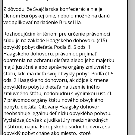
Z dôvodu, že Švajčiarska konfederácia nie je
členom Európskej únie, nebolo možné na danú
vec aplikovať nariadenie Brusel IIa.
Rozhodujúcim kritériom pre určenie právomoci
súdu je na základe Haagskeho dohovoru (čl.5)
obvyklý pobyt dieťaťa. Podľa čl. 5 ods. 1
Haagskeho dohovoru, právomoc prijímať
opatrenia na ochranu dieťaťa alebo jeho majetku
majú justičné alebo správne orgány zmluvného
štátu, kde má dieťa svoj obvyklý pobyt. Podľa čl. 5
ods. 2 Haagskeho dohovoru, ak dôjde k zmene
obvyklého pobytu dieťaťa na územie iného
zmluvného štátu, nadobudnú s výnimkou ust. čl.
7 právomoc orgány štátu nového obvyklého
pobytu dieťaťa. Citovaný Haagsky dohovor
neobsahuje legálnu definíciu obvyklého pobytu.
Vychádzajúc však z judikatúry medzinárodných
inštitúcií, najmä Európskeho súdneho dvora, sa
obvyklý pobyt chápe ako miesto, ktoré