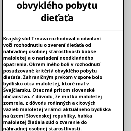
obvyklého pobytu
dieťaťa
Krajský súd Trnava rozhodoval o odvolaní
voči rozhodnutiu o zverení dieťaťa od
náhradnej osobnej starostlivosti babke
maloletej a o nariadení neodkladného
opatrenia. Okrem iného boli v rozhodnutí
posudzované kritériá obvyklého pobytu
dieťaťa. Zahraničným prvkom v spore bolo
bydlisko otca maloletej, ktoré mal v
Švajčiarsku. Otec má pritom slovenské
občianstvo. Z dôvodu, že matka maloletej
zomrela, z dôvodu rodinných a citových
väzieb maloletej v rámci aktuálneho bydliska
na území Slovenskej republiky, babka
maloletej žiadala súd o zverenie do
náhradnej osobnej starostlivosti.