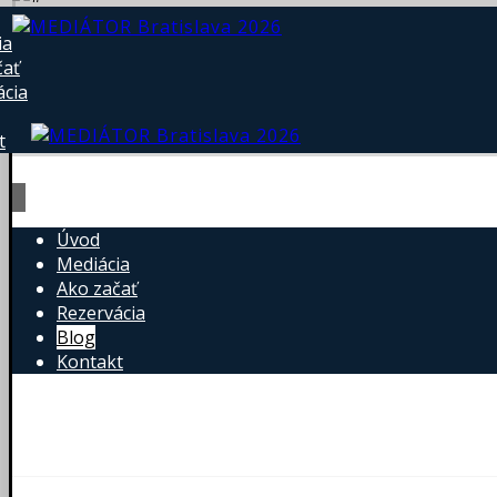
ia
čať
ácia
t
Úvod
Mediácia
Ako začať
Rezervácia
Blog
Kontakt
Martin Biskupič © 2026