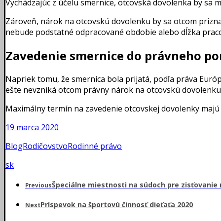
Vychádzajúc z účelu smernice, otcovská dovolenka by sa ma
Zároveň, nárok na otcovskú dovolenku by sa otcom priznal
nebude podstatné odpracované obdobie alebo dĺžka prac
Zavedenie smernice do právneho po
Napriek tomu, že smernica bola prijatá, podľa práva Európ
ešte nevzniká otcom právny nárok na otcovskú dovolenku
Maximálny termín na zavedenie otcovskej dovolenky majú 
19 marca 2020
Blog
Rodičovstvo
Rodinné právo
sk
Špeciálne miestnosti na súdoch pre zisťovanie 
Previous
Príspevok na športovú činnosť dieťaťa 2020
Next