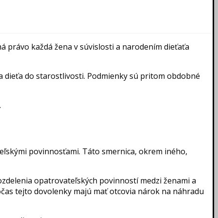
á právo každá žena v súvislosti a narodením dieťaťa
la dieťa do starostlivosti. Podmienky sú pritom obdobné
.
eľskými povinnosťami. Táto smernica, okrem iného,
ozdelenia opatrovateľských povinností medzi ženami a
očas tejto dovolenky majú mať otcovia nárok na náhradu