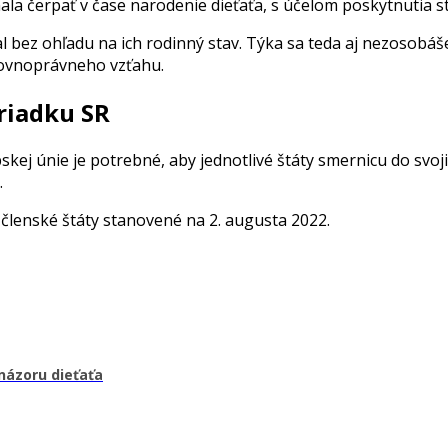
la čerpať v čase narodenie dieťaťa, s účelom poskytnutia sta
 bez ohľadu na ich rodinný stav. Týka sa teda aj nezosobá
ovnoprávneho vzťahu.
riadku SR
skej únie je potrebné, aby jednotlivé štáty smernicu do sv
.
členské štáty stanovené na 2. augusta 2022.
názoru dieťaťa