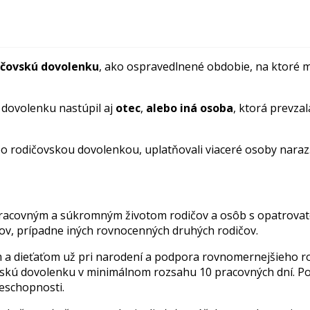
ičovskú
dovolenku
, ako ospravedlnené obdobie, na ktoré m
 dovolenku nastúpil aj
otec
,
alebo iná osoba
, ktorá prevza
ebo rodičovskou dovolenkou, uplatňovali viaceré osoby naraz
pracovným a súkromným životom rodičov a osôb s opatrovat
cov, prípadne iných rovnocenných druhých rodičov.
om a dieťaťom už pri narodení a podpora rovnomernejšieho r
vskú dovolenku v minimálnom rozsahu 10 pracovných dní. P
neschopnosti.