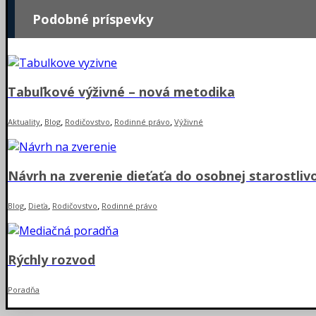
Podobné príspevky
Tabuľkové výživné – nová metodika
,
,
,
,
Aktuality
Blog
Rodičovstvo
Rodinné právo
Výživné
Návrh na zverenie dieťaťa do osobnej starostliv
,
,
,
Blog
Dieťa
Rodičovstvo
Rodinné právo
Rýchly rozvod
Poradňa