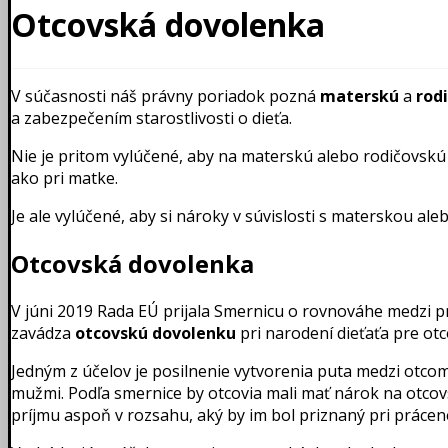
Otcovská dovolenka
V súčasnosti náš právny poriadok pozná
materskú
a
rod
a zabezpečením starostlivosti o dieťa.
Nie je pritom vylúčené, aby na materskú alebo rodičovskú
ako pri matke.
Je ale vylúčené, aby si nároky v súvislosti s materskou al
Otcovská dovolenka
V júni 2019 Rada EÚ prijala Smernicu o rovnováhe medzi 
zavádza
otcovskú dovolenku
pri narodení dieťaťa pre ot
Jedným z účelov je posilnenie vytvorenia puta medzi otc
mužmi. Podľa smernice by otcovia mali mať nárok na otco
príjmu aspoň v rozsahu, aký by im bol priznaný pri práce