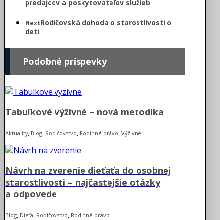
predajcov a poskytovateľov služieb
Rodičovská dohoda o starostlivosti o
Next
deti
Podobné príspevky
Tabuľkové výživné – nová metodika
,
,
,
,
Aktuality
Blog
Rodičovstvo
Rodinné právo
Výživné
Návrh na zverenie dieťaťa do osobnej
starostlivosti – najčastejšie otázky
a odpovede
,
,
,
Blog
Dieťa
Rodičovstvo
Rodinné právo